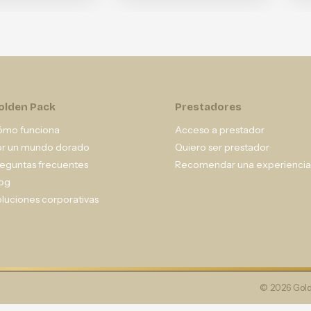
olden Pack
Prestadores
ómo funciona
Acceso a prestador
or un mundo dorado
Quiero ser prestador
eguntas frecuentes
Recomendar una experiencia
og
luciones corporativas
© 2026 Gold