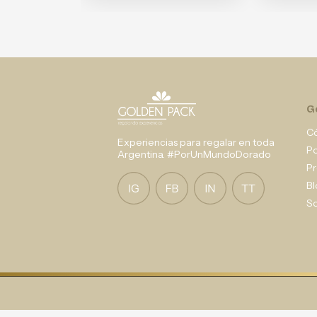
G
C
Experiencias para regalar en toda
P
Argentina. #PorUnMundoDorado
Pr
Bl
So