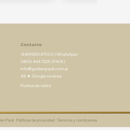
Contacto
+5491135047000 (WhatsApp)
0800 444 7225 (PACK)
info@goldenpack.com.ar
4,9 ★ Google reviews
Puntos de retiro
en Pack ·
Políticas de privacidad
·
Términos y condiciones