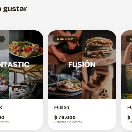
 gustar
M
RANDOM
ic
Fusion
F
00
$ 76.000
$
interés
3 cuotas sin interés
3 c