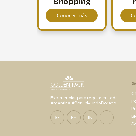
Shopping
Conocer más
C
G
C
Experiencias para regalar en toda
P
Argentina. #PorUnMundoDorado
Pr
Bl
So