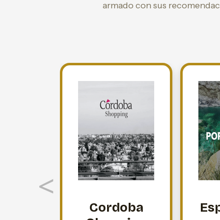
armado con sus recomendacio
<
Cordoba
Esp