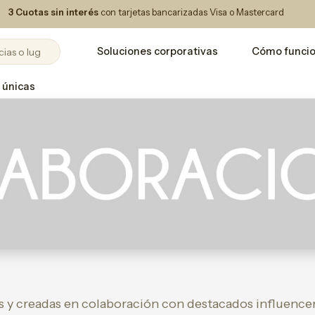
3 Cuotas sin interés
con tarjetas bancarizadas Visa o Mastercard
Soluciones corporativas
Cómo funci
 únicas
s y creadas en colaboración con destacados influencer