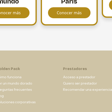
mundo
Paris
onocer más
Conocer más
olden Pack
Prestadores
ómo funciona
Acceso a prestador
or un mundo dorado
Quiero ser prestador
eguntas frecuentes
Recomendar una experiencia
og
luciones corporativas