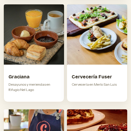
Graciana
Cervecería Fuser
Desayunos y meriendas en
Cervecería en Merlo San Luis
Rifugio Nel Lago