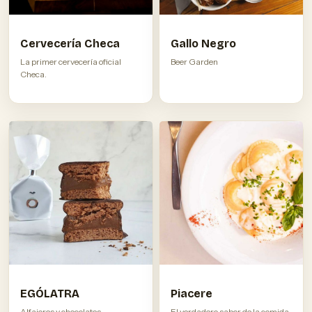
Cervecería Checa
Gallo Negro
La primer cervecería oficial
Beer Garden
Checa.
EGÓLATRA
Piacere
Alfajores y chocolates
El verdadero sabor de la comida