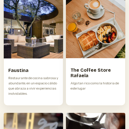
The Coffee Store
Faustina
Rafaela
Restaurante de cocina sabrosa y
abundante, en un espacio cálido
Algo tan rico como la historia de
que abraza a vivir experiencias
este lugar
inolvidables.