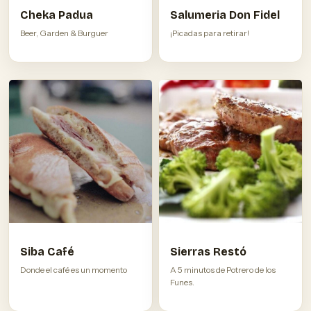
Cheka Padua
Salumeria Don Fidel
Beer, Garden & Burguer
¡Picadas para retirar!
Siba Café
Sierras Restó
Donde el café es un momento
A 5 minutos de Potrero de los
Funes.