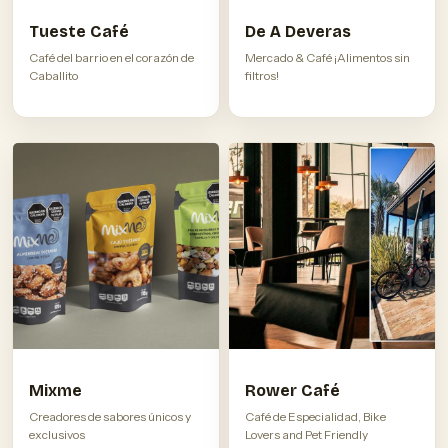
Tueste Café
De A Deveras
Café del barrio en el corazón de
Mercado & Café ¡Alimentos sin
Caballito
filtros!
Mixme
Rower Café
Creadores de sabores únicos y
Café de Especialidad, Bike
exclusivos
Lovers and Pet Friendly