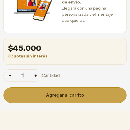
de envío
.
Llegará con una página
personalizada y el mensaje
que quieras.
$
45.000
3 cuotas sin interés
Cantidad
−
+
Agregar al carrito