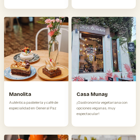
Manolita
Casa Munay
Auténtica pastelería y café de
¡Gastronomía vegetariana con
especialidad en General Paz
opciones veganas, muy
espectacular!