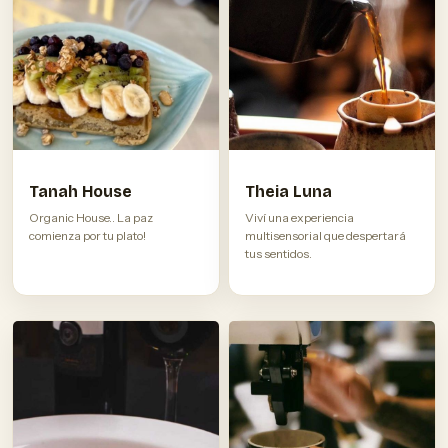
Tanah House
Theia Luna
Organic House.. La paz
Viví una experiencia
comienza por tu plato!
multisensorial que despertará
tus sentidos.