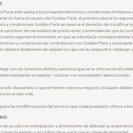
S
Pack está sujeta a los presentes términos y condiciones. Invitamos al 
citante no fuera el usuario del Golden Pack, el primero asume la respo
os y condiciones. Golden Pack se reserva el derecho de modificar lo
 oportuno, sin necesidad de previo aviso, y entendiendo que la cont
iciones vigentes al momento en que se efectúa la correspondiente so
términos y condiciones de contratación con Golden Pack y los acepta
do deberá abstenerse de adquirir la caja con su respectivo catalogo y 
legir uno de todos los distintos servicios que se le ofrecen en el cat
a intercambiando su tarjeta / voucher con el prestador seleccionado.
a sido clausurado o que el mismo cierre su negocio, el usuario deber
s en el sitio web.
para las modificaciones del servicio que cada prestador ofrece a los
RIO
rvar su cita con anticipación, y al momento de disfrutar su experienci
 correcto estado o el código de e-pack con su clave de seguridad.