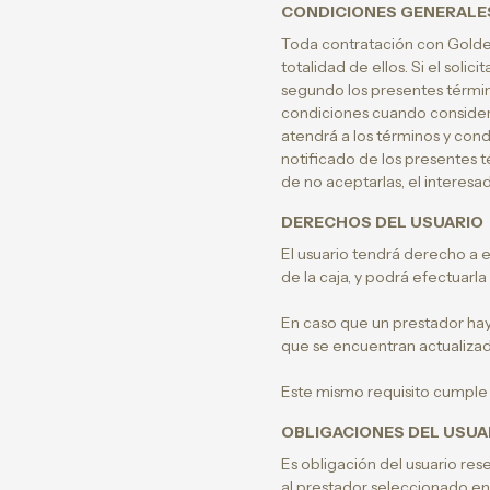
CONDICIONES GENERALE
Toda contratación con Golden 
totalidad de ellos. Si el soli
segundo los presentes términ
condiciones cuando considere
atendrá a los términos y cond
notificado de los presentes 
de no aceptarlas, el interesa
DERECHOS DEL USUARIO
El usuario tendrá derecho a e
de la caja, y podrá efectuarl
En caso que un prestador hay
que se encuentran actualizado
Este mismo requisito cumple 
OBLIGACIONES DEL USUA
Es obligación del usuario rese
al prestador seleccionado en