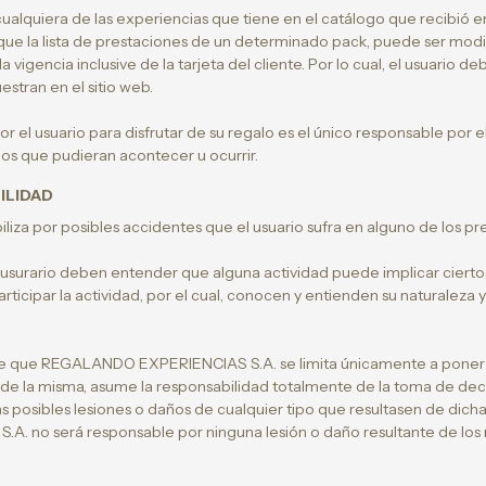
 cualquiera de las experiencias que tiene en el catálogo que recibió en
 a que la lista de prestaciones de un determinado pack, puede ser mo
vigencia inclusive de la tarjeta del cliente. Por lo cual, el usuario de
stran en el sitio web.
or el usuario para disfrutar de su regalo es el único responsable por 
os que pudieran acontecer u ocurrir.
ILIDAD
iza por posibles accidentes que el usuario sufra en alguno de los pre
surario deben entender que alguna actividad puede implicar ciertos
ticipar la actividad, por el cual, conocen y entienden su naturaleza y 
e que REGALANDO EXPERIENCIAS S.A. se limita únicamente a poner a 
 de la misma, asume la responsabilidad totalmente de la toma de dec
s posibles lesiones o daños de cualquier tipo que resultasen de dich
no será responsable por ninguna lesión o daño resultante de los r