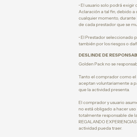
• El usuario solo podrá exigir
Aclaración a tal fin, debido
cualquier momento, durante la 
de cada prestador que se mue
• El Prestador seleccionado p
también por los riesgos o dañ
DESLINDE DE RESPONSAB
Golden Pack no se responsabil
Tanto el comprador como el u
aceptan voluntariamente a par
que la actividad presenta.
El comprador y usuario asum
no está obligado a hacer uso
totalmente responsable de la
REGALANDO EXPERIENCIAS S.A. 
actividad pueda traer.