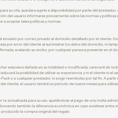
ara su cita, quedara sujeta a disponibilidad por parte del prestador,
ación del usuario informarse previamente sobre las normas y políticas
 a aceptar tales políticas y normas.
 enviado por correo privado al domicilio detallado por el cliente. G
rasa por error del cliente al suministrar los datos del domicilio, ni ta
irmada, avalando su recibo, por cualquier persona presente en el dom
cher estuviera dañada en su totalidad o modificada, carecerá de toda v
aducará la posibilidad de utilizar su experiencia, y ni el cliente ni el 
ck o a cualquier prestador, ni exigir reembolso por tal fin. A partir d
el cliente, el usuario tendrá un periodo de nueve meses para utilizar
er re actualizada para su uso, ajustándose al pago de una multa admini
 abonando también la diferencia económica en caso existiese entre el 
producido la compra original del regalo.