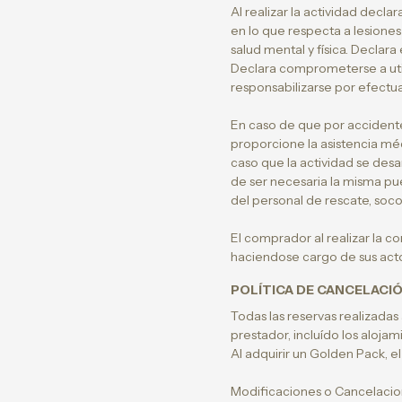
Al realizar la actividad decla
en lo que respecta a lesiones
salud mental y física. Declar
Declara comprometerse a utili
responsabilizarse por efectua
En caso de que por accidente
proporcione la asistencia méd
caso que la actividad se des
de ser necesaria la misma pue
del personal de rescate, soco
El comprador al realizar la 
haciendose cargo de sus actos
POLÍTICA DE CANCELACIÓ
Todas las reservas realizadas
prestador, incluído los alojam
Al adquirir un Golden Pack, e
Modificaciones o Cancelacio