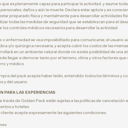
ra que es plenamente capaz para participar la actividad, y asume toda 
 personales, daños y aún la muerte. Declara estar apto/a y es consci
a estar preparado física y mentalmente para desarrollar actividades fí
zar todas las medidas de seguridad que se establezcan para el desar
r los controles médicos necesarios para desarrollar la actividad.
 o enfermedad se vea imposibilitado para comunicarse, el usuario aut
ica y/o quirúrgica necesaria, y acepta cubrir los costos de las mismas
arrollará en un ambiente natural donde no existe posibilidad de una 
de llegar a demorar tanto por el terreno, clima y otros factores qu
rro y médico.
compra del pack acepta haber leído, entendido todos los términos y c
 y del usuario.
N PARA LAS EXPERIENCIAS
 a través de Golden Pack están sujetas a las políticas de cancelación
ientos u hoteles.
l cliente acepta expresamente las siguientes condiciones:
nes: