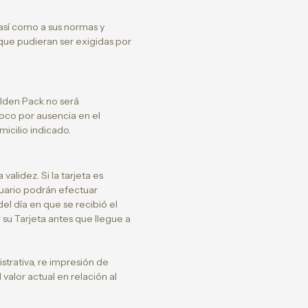
 así como a sus normas y
 que pudieran ser exigidas por
olden Pack no será
mpoco por ausencia en el
icilio indicado.
alidez. Si la tarjeta es
usuario podrán efectuar
el día en que se recibió el
 su Tarjeta antes que llegue a
strativa, re impresión de
valor actual en relación al