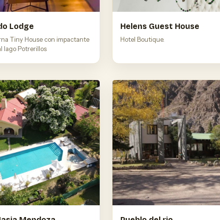
do Lodge
Helens Guest House
na Tiny House con impactante
Hotel Boutique.
al lago Potrerillos
Masia Mendoza
Pueblo del rio