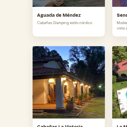
Aguada de Méndez
Sen
Cabañas Glamping estilo nórdico
Moder
vista 
Cabañas La Victoria
La 