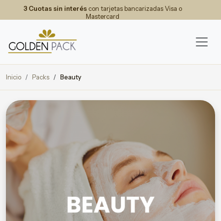
3 Cuotas sin interés
con tarjetas bancarizadas Visa o
Mastercard
Inicio
Packs
Beauty