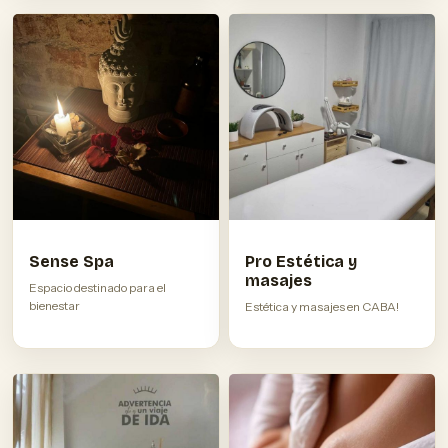
Sense Spa
Pro Estética y
masajes
Espacio destinado para el
bienestar
Estética y masajes en CABA!