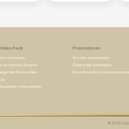
olden Pack
Prestadores
ómo funciona
Acceso a prestador
or un mundo dorado
Quiero ser prestador
eguntas frecuentes
Recomendar una experiencia
og
luciones corporativas
© 2026 Gold