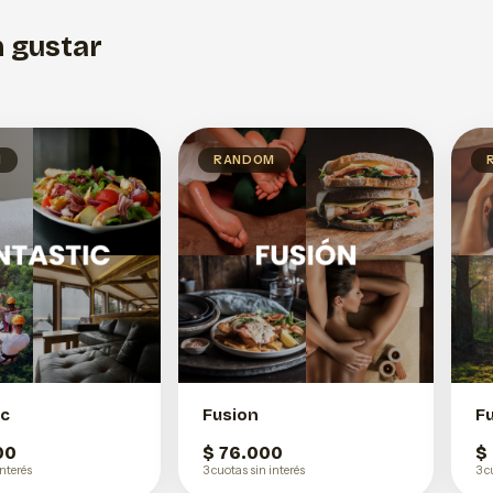
 gustar
M
RANDOM
ic
Fusion
F
00
$ 76.000
$
interés
3 cuotas sin interés
3 c