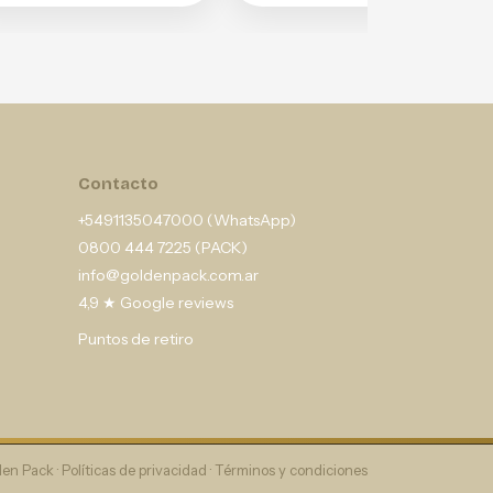
Contacto
+5491135047000 (WhatsApp)
0800 444 7225 (PACK)
info@goldenpack.com.ar
4,9 ★ Google reviews
Puntos de retiro
en Pack ·
Políticas de privacidad
·
Términos y condiciones