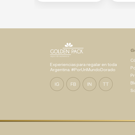
G
C
Experiencias para regalar en toda
P
Argentina. #PorUnMundoDorado
Pr
Bl
So