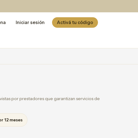
ona
Iniciar sesión
Activá tu código
istas por prestadores que garantizan servicios de
or 12 meses