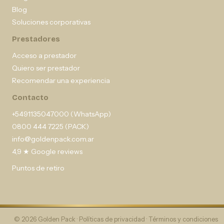
Blog
Soluciones corporativas
Prestadores
Acceso a prestador
Quiero ser prestador
Recomendar una experiencia
Contacto
+5491135047000 (WhatsApp)
0800 444 7225 (PACK)
info@goldenpack.com.ar
4,9 ★ Google reviews
Puntos de retiro
© 2026 Golden Pack ·
Políticas de privacidad
·
Términos y condiciones