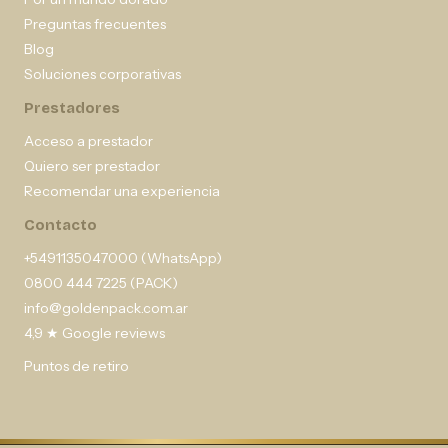
Preguntas frecuentes
Blog
Soluciones corporativas
Prestadores
Acceso a prestador
Quiero ser prestador
Recomendar una experiencia
Contacto
+5491135047000 (WhatsApp)
0800 444 7225 (PACK)
info@goldenpack.com.ar
4,9 ★ Google reviews
Puntos de retiro