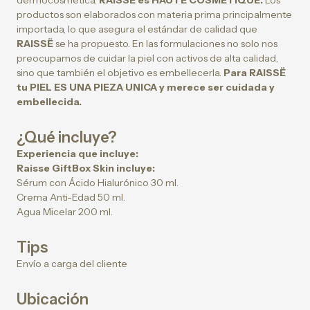
dermocosmética.
RAISSË es HAUTE COSMETIQUE.
Los
productos son elaborados con materia prima principalmente
importada, lo que asegura el estándar de calidad que
RAISSË
se ha propuesto. En las formulaciones no solo nos
preocupamos de cuidar la piel con activos de alta calidad,
sino que también el objetivo es embellecerla.
Para RAISSË
tu PIEL ES UNA PIEZA UNICA y merece ser cuidada y
embellecida.
¿Qué incluye?
Experiencia que incluye:
Raisse GiftBox
Skin incluye:
Sérum con Ácido Hialurónico 30 ml.
Crema Anti-Edad 50 ml.
Agua Micelar 200 ml.
Tips
Envío a carga del cliente
Ubicación