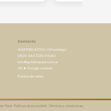
Contacto
+5491135047000 (WhatsApp)
0800 444 7225 (PACK)
info@goldenpack.com.ar
4,9 ★ Google reviews
Puntos de retiro
en Pack ·
Políticas de privacidad
·
Términos y condiciones