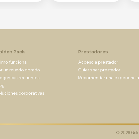
olden Pack
Prestadores
ómo funciona
Acceso a prestador
or un mundo dorado
Quiero ser prestador
eguntas frecuentes
Recomendar una experiencia
og
luciones corporativas
© 2026 Gold