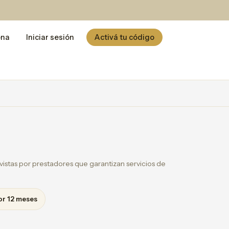
ona
Iniciar sesión
Activá tu código
istas por prestadores que garantizan servicios de
or 12 meses