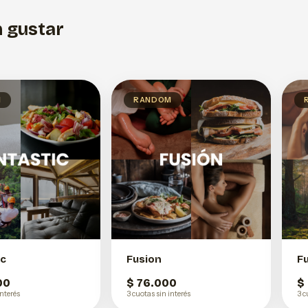
 gustar
M
RANDOM
ic
Fusion
F
00
$ 76.000
$
interés
3 cuotas sin interés
3 c