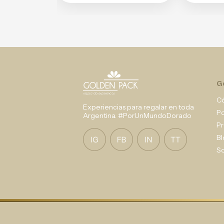
G
C
Experiencias para regalar en toda
P
Argentina. #PorUnMundoDorado
Pr
Bl
So