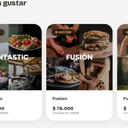
 gustar
M
RANDOM
ic
Fusion
F
00
$ 76.000
$
interés
3 cuotas sin interés
3 c